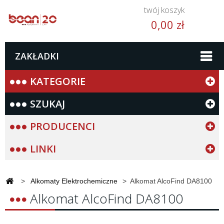
twój koszyk
0,00 zł
ZAKŁADKI
KATEGORIE
SZUKAJ
PRODUCENCI
LINKI
>
Alkomaty Elektrochemiczne
>
Alkomat AlcoFind DA8100
Alkomat AlcoFind DA8100