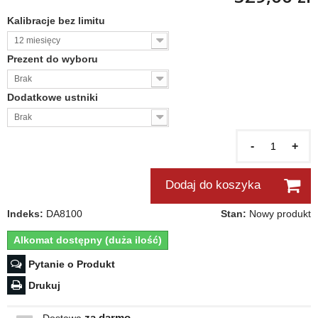
Kalibracje bez limitu
12 miesięcy
Prezent do wyboru
Brak
Dodatkowe ustniki
Brak
-
+
Dodaj do koszyka
Indeks:
DA8100
Stan:
Nowy produkt
Alkomat dostępny (duża ilość)
Pytanie o Produkt
Drukuj
za darmo