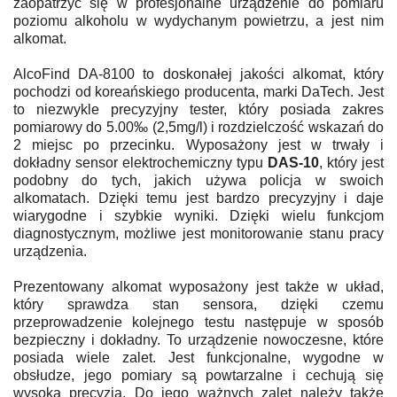
zaopatrzyć się w profesjonalne urządzenie do pomiaru
poziomu alkoholu w wydychanym powietrzu, a jest nim
alkomat.
AlcoFind DA-8100 to doskonałej jakości alkomat, który
pochodzi od koreańskiego producenta, marki DaTech. Jest
to niezwykle precyzyjny tester, który posiada zakres
pomiarowy do 5.00‰ (2,5mg/l) i rozdzielczość wskazań do
2 miejsc po przecinku. Wyposażony jest w trwały i
dokładny sensor elektrochemiczny typu
DAS-10
, który jest
podobny do tych, jakich używa policja w swoich
alkomatach. Dzięki temu jest bardzo precyzyjny i daje
wiarygodne i szybkie wyniki. Dzięki wielu funkcjom
diagnostycznym, możliwe jest monitorowanie stanu pracy
urządzenia.
Prezentowany alkomat wyposażony jest także w układ,
który sprawdza stan sensora, dzięki czemu
przeprowadzenie kolejnego testu następuje w sposób
bezpieczny i dokładny. To urządzenie nowoczesne, które
posiada wiele zalet. Jest funkcjonalne, wygodne w
obsłudze, jego pomiary są powtarzalne i cechują się
wysoką precyzją. Do jego ważnych zalet należy także