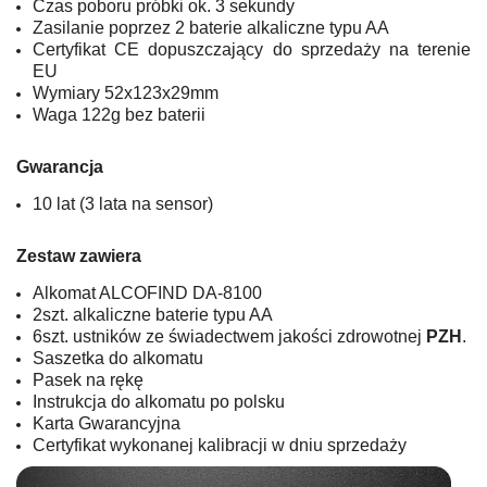
Czas poboru próbki ok. 3 sekundy
Zasilanie poprzez 2 baterie alkaliczne typu AA
Certyfikat CE dopuszczający do sprzedaży na terenie
EU
Wymiary 52x123x29mm
Waga 122g bez baterii
Gwarancja
10 lat (3 lata na sensor)
Zestaw zawiera
Alkomat ALCOFIND DA-8100
2szt. alkaliczne baterie typu AA
6szt. ustników
z
e świadectwem jakości zdrowotnej
PZH
.
Saszetka do alkomatu
Pasek na rękę
Instrukcja do alkomatu po polsku
Karta Gwarancyjna
Certyfikat wykonanej kalibracji w dniu sprzedaży