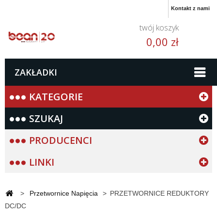
Kontakt z nami
twój koszyk
0,00 zł
ZAKŁADKI
KATEGORIE
SZUKAJ
PRODUCENCI
LINKI
>
Przetwornice Napięcia
>
PRZETWORNICE REDUKTORY
DC/DC