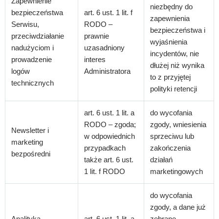
Zapewnienie
niezbędny do
bezpieczeństwa
art. 6 ust. 1 lit. f
zapewnienia
Serwisu,
RODO –
bezpieczeństwa i
przeciwdziałanie
prawnie
wyjaśnienia
nadużyciom i
uzasadniony
incydentów, nie
prowadzenie
interes
dłużej niż wynika
logów
Administratora
to z przyjętej
technicznych
polityki retencji
art. 6 ust. 1 lit. a
do wycofania
RODO – zgoda;
zgody, wniesienia
Newsletter i
w odpowiednich
sprzeciwu lub
marketing
przypadkach
zakończenia
bezpośredni
także art. 6 ust.
działań
1 lit. f RODO
marketingowych
do wycofania
zgody, a dane już
Analityka
art. 6 ust. 1 lit. a
zebrane –