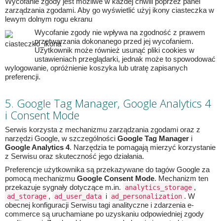
Wycofanie zgody jest możliwe w każdej chwili poprzez panel
zarządzania zgodami. Aby go wyświetlić użyj ikony ciasteczka w
lewym dolnym rogu ekranu
Wycofanie zgody nie wpływa na zgodność z prawem
przetwarzania dokonanego przed jej wycofaniem.
Użytkownik może również usunąć pliki cookies w
ustawieniach przeglądarki, jednak może to spowodować
wylogowanie, opróżnienie koszyka lub utratę zapisanych
preferencji.
5. Google Tag Manager, Google Analytics 4
i Consent Mode
Serwis korzysta z mechanizmu zarządzania zgodami oraz z
narzędzi Google, w szczególności
Google Tag Manager
i
Google Analytics 4
. Narzędzia te pomagają mierzyć korzystanie
z Serwisu oraz skuteczność jego działania.
Preferencje użytkownika są przekazywane do tagów Google za
pomocą mechanizmu
Google Consent Mode
. Mechanizm ten
przekazuje sygnały dotyczące m.in.
,
analytics_storage
,
i
. W
ad_storage
ad_user_data
ad_personalization
obecnej konfiguracji Serwisu tagi analityczne i zdarzenia e-
commerce są uruchamiane po uzyskaniu odpowiedniej zgody