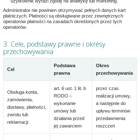
użytkownik wyrazi zgodę na analitykę lub marketing.
Administrator nie powinien otrzymywać pełnych danych kart
płatniczych. Płatności są obsługiwane przez zewnętrznych
operatorów płatności na zasadach określonych przez tych
operatorów.
3. Cele, podstawy prawne i okresy
przechowywania
Podstawa
Okres
Cel
prawna
przechowywania
art. 6 ust. 1 lit. b
przez czas
Obsługa konta,
RODO –
realizacji umowy,
zamówienia,
wykonanie
a następnie do
dostawy, płatności,
umowy lub
upływu terminów
zwrotu lub
działania przed
przedawnienia
reklamacji
jej zawarciem
roszczeń