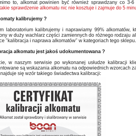
mimo to, alkomat powinien być również sprawdzany co 3-6
takie sprawdzenie alkomatu nic nie kosztuje i zajmuje do 5 minu
komaty kalibrujemy ?
 laboratorium kalibrujemy i naprawiamy 99% alkomatów, k
ny w duży wachlarz części zamiennych do różnego rodzaju alko
ce "kalibracja i naprawa alkomatów" w kategoriach tego sklepu.
bracja alkomatu jest jakoś udokumentowana ?
ie, w naszym serwisie po wykonanej usłudze kalibracji klien
towane są wskazania alkomatu na odpowiednich wzorcach za
najduje się wzór takiego świadectwa kalibracji: