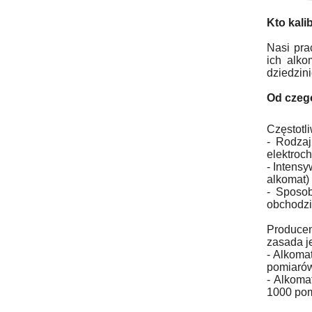
Kto kali
Nasi pra
ich alko
dziedzin
Od czego
Częstotl
- Rodzaj
elektroc
- Intens
alkomat)
- Sposob
obchodzić
Producen
zasada je
- Alkoma
pomiaró
- Alkoma
1000 po