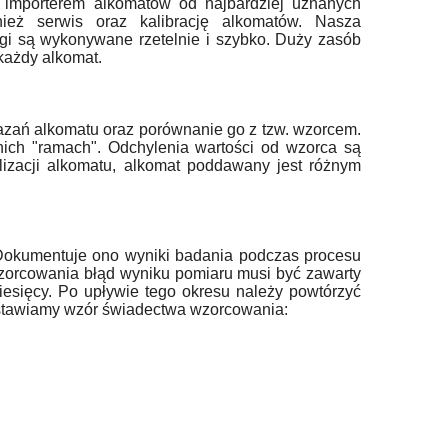
z importerem alkomatów od najbardziej uznanych
eż serwis oraz kalibrację alkomatów. Nasza
gi są wykonywane rzetelnie i szybko. Duży zasób
 każdy alkomat.
azań alkomatu oraz porównanie go z tzw. wzorcem.
ich "ramach". Odchylenia wartości od wzorca są
lizacji alkomatu, alkomat poddawany jest różnym
Dokumentuje ono wyniki badania podczas procesu
zorcowania błąd wyniku pomiaru musi być zawarty
sięcy. Po upływie tego okresu należy powtórzyć
stawiamy wzór świadectwa wzorcowania: