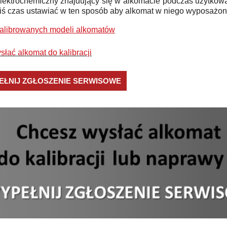
lektrochemiczny znajdujący się w alkomacie podczas użytkowa
kiś czas ustawiać w ten sposób aby alkomat w niego wyposażo
kalibrowanych modeli alkomatów
słać alkomat do kalibracji
EŁNIJ ZGŁOSZENIE SERWISOWE