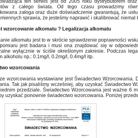
owadząca ten serwis jest od 2005 roku dystrybutorem ora
ntów z całego świata. Od tego czasu prowadzimy równi
ikowana załoga oraz duże doświadczenie gwarantują, że usłu
amiennych sprawia, że jesteśmy naprawić i skalibrować niemal
st wzorcowanie alkomatu ? Legalizacja alkomatu
nie alkomatu jest to w skrócie sprawdzenie poprawności wsk
pomiaru jest badana i musi ona znajdować się w odpowiedn
alne wyłącznie w ściśle określonym zakresie. Podczas lega
 alkoholu np.: 0.1mg/l, 0.2mg/l, 0.4mg/l itp.
two wzorcowania
ze wzorcowania wystawiane jest Świadectwo Wzorcowania. 
nia. Tak jak pisaliśmy wcześniej, aby uzyskać Świadectwo W
ednim przedziale. Świadectwo Wzorcowania jest ważne 6 mie
by uzyskać ponownie świadectwo wzorcowania. Poniżej przed