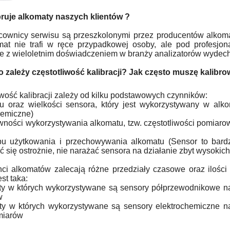
bruje alkomaty naszych klientów ?
cownicy serwisu są przeszkolonymi przez producentów alkoma
mat nie trafi w ręce przypadkowej osoby, ale pod profesjon
ie z wieloletnim doświadczeniem w branży analizatorów wydec
 zależy częstotliwość kalibracji? Jak często muszę kalibr
iwość kalibracji zależy od kilku podstawowych czynników:
u oraz wielkości sensora, który jest wykorzystywany w alko
hemiczne)
ywności wykorzystywania alkomatu, tzw. częstotliwości pomiarow
u użytkowania i przechowywania alkomatu (Sensor to bardzo
 się ostrożnie, nie narażać sensora na działanie zbyt wysokich 
ci alkomatów zalecają różne przedziały czasowe oraz ilości p
st taka:
ty w których wykorzystywane są sensory półprzewodnikowe na
w
ty w których wykorzystywane są sensory elektrochemiczne n
miarów