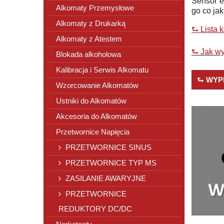
Sensor e
Alkomaty Przemysłowe
go co ja
Alkomaty z Drukarką
⮑ Lista 
Alkomaty z Atestem
⮑ Jak wy
Blokada alkoholowa
Kalibracja i Serwis Alkomatu
⮑ WYP
Wzorcowanie Alkomatów
Ustniki do Alkomatów
Akcesoria do Alkomatów
Przetwornice Napięcia
PRZETWORNICE SINUS
PRZETWORNICE TYP MS
ZASILANIE AWARYJNE
PRZETWORNICE
REDUKTORY DC/DC