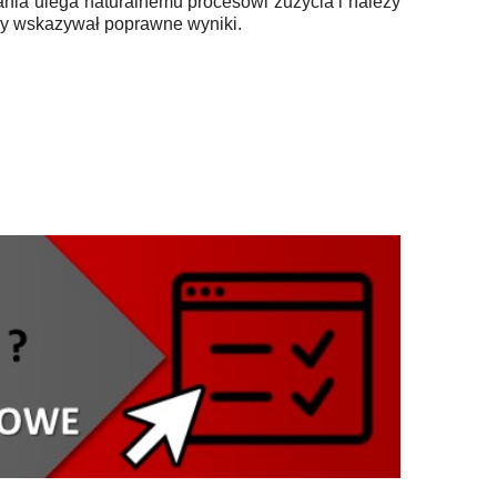
nia ulega naturalnemu procesowi zużycia i należy
ny wskazywał poprawne wyniki.