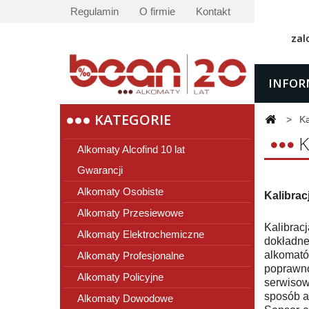
Regulamin
O firmie
Kontakt
zal
INFOR
KATEGORIE
>
Ka
K
Alkomaty Alcofind 10 lat
Gwarancji
Alkomaty Osobiste
Kalibrac
Alkomaty Przesiewowe
Kalibrac
Alkomaty Elektrochemiczne
dokładne
alkomató
Alkomaty Profesjonalne
poprawno
Alkomaty Policyjne
serwiso
sposób a
Alkomaty Dowodowe