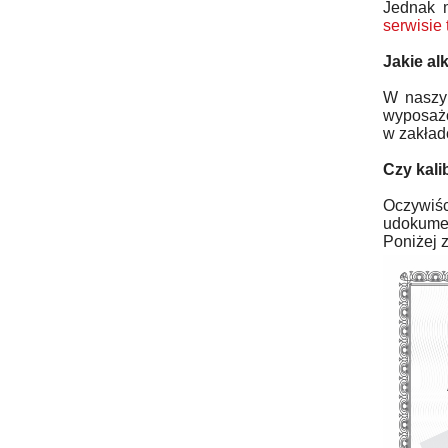
Jednak 
serwisie 
Jakie al
W naszym
wyposażo
w zakład
Czy kali
Oczywiśc
udokumen
Poniżej z