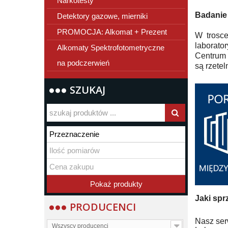
Narkotesty
Badanie
Detektory gazowe, mierniki
PROMOCJA: Alkomat + Prezent
W trosce
laborato
Alkomaty Spektrofotometryczne
Centrum 
na podczerwień
są rzete
SZUKAJ
Jaki spr
PRODUCENCI
Nasz ser
Wszyscy producenci