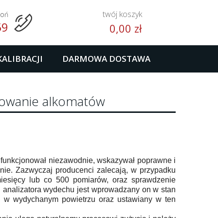
twój koszyk
woń
59
0,00 zł
KALIBRACJI
DARMOWA DOSTAWA
orcowanie alkomatów
t funkcjonował niezawodnie, wskazywał poprawne i
znie. Zazwyczaj producenci zalecają, w przypadku
miesięcy lub co 500 pomiarów, oraz sprawdzenie
i analizatora wydechu jest wprowadzany on w stan
u w wydychanym powietrzu oraz ustawiany w ten