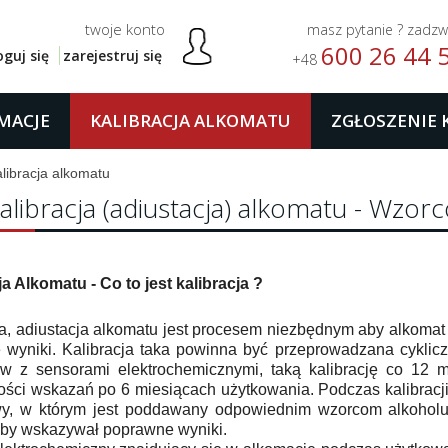
twoje konto
masz pytanie ? zadz
600 26 44 
oguj się
zarejestruj się
+48
MACJE
KALIBRACJA ALKOMATU
ZGŁOSZENIE 
libracja alkomatu
alibracja (adiustacja) alkomatu - Wz
ja Alkomatu - Co to jest kalibracja ?
ja, adiustacja alkomatu jest procesem niezbędnym aby alkoma
 wyniki. Kalibracja taka powinna być przeprowadzana cyklic
w z sensorami elektrochemicznymi, taką kalibrację co 12 
ści wskazań po 6 miesiącach użytkowania. Podczas kalibracj
wy, w którym jest poddawany odpowiednim wzorcom alkohol
by wskazywał poprawne wyniki.