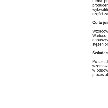
Firma pr
produce
wykwalif
części z
Co to je
Wzorcowa
Wartość 
dopuszcz
stężeniom
Świadec
Po usłud
wzorcowa
w odpowi
proces a