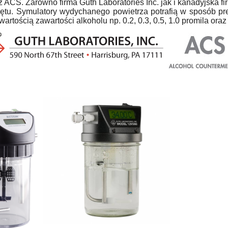
z ACS. Zarówno firma Guth Laboratories Inc. jak i kanadyjska f
zętu. Symulatory wydychanego powietrza potrafią w sposób p
wartością zawartości alkoholu np. 0.2, 0.3, 0.5, 1.0 promila o