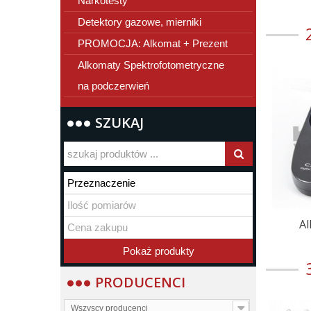
Narkotesty
Detektory gazowe, mierniki
PROMOCJA: Alkomat + Prezent
Alkomaty Spektrofotometryczne
na podczerwień
SZUKAJ
A
PRODUCENCI
Wszyscy producenci