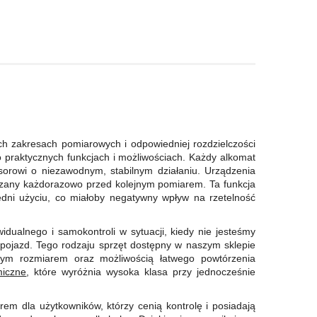
ych zakresach pomiarowych i odpowiedniej rozdzielczości
 praktycznych funkcjach i możliwościach. Każdy alkomat
sorowi o niezawodnym, stabilnym działaniu. Urządzenia
wdzany każdorazowo przed kolejnym pomiarem. Ta funkcja
edni użyciu, co miałoby negatywny wpływ na rzetelność
dualnego i samokontroli w sytuacji, kiedy nie jesteśmy
pojazd. Tego rodzaju sprzęt dostępny w naszym sklepie
wym rozmiarem oraz możliwością łatwego powtórzenia
miczne
, które wyróżnia wysoka klasa przy jednocześnie
m dla użytkowników, którzy cenią kontrolę i posiadają