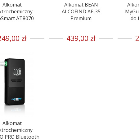
Alkomat
Alkomat BEAN
Alko
ktrochemiczny
ALCOFIND AF-35
MyGua
oSmart AT8070
Premium
do 
249,00 zł
439,00 zł
2
Alkomat
ktrochemiczny
O PRO Bluetooth