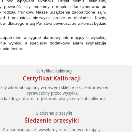
du pod wpływem alkoholu. Dzięki niemu unikniemy
amy pewność, czy możemy normalnie funkcjonować po
go rodzaju trunków. Nasze urządzenia zaopatrzone są w
ląd i pozostają niezwykle proste w obsłudze. Każdy
stów, dlaczego mają Państwo pewność, że alkomat będzie
aopatrzone w sygnał alarmowy informujący o wysokiej
anie wyniku, a specjalny dodatkowy alarm sygnalizuje
ania testera.
Certyfikat Kalibracji
żdy alkomat kupiony w naszym sklepie jest skalibrowany
i sprawdzony przed wysyłką.
o każdego alkomatu jest dodawany certyfikat kalibracji.
Śledzenie przesyłki
Po nadaniu paczki wysyłamy e-mail potwierdzający