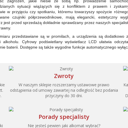
ść zagrożeń, jakie niesie ze sobą np. prowadzenie samocho
idzianych sytuacji wiążących się z konfliktem z prawem i zysk
twie w przyjęciu czy spotkaniu, któremu towarzyszy spożycie różne
wane czujniki półprzewodnikowe, mają elegancki, estetyczny wyg
z jest przed sprzedażą dokładnie sprawdzany przez naszych specjali
rawny.
miaru przedstawiane są w promilach, a urządzenia są dodatkowo z
i alkoholu. Cyfrowy podświetlany wyświetlacz LCD ułatwia odczyt
nie baterii. Dostępne są także wygodne funkcje automatycznego wyłącz
Zwroty
kie
W naszym sklepie rozszerzamy ustawowe prawo
Ka
t.
odstąpienia od umowy zawartej na odległość bez podania
.
przyczyny do 30 dni.
D
Porady specjalisty
ki
Nie jesteś pewien jaki alkomat wybrać?