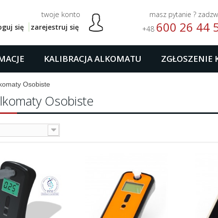
twoje konto
masz pytanie ? zadz
600 26 44 
oguj się
zarejestruj się
+48
MACJE
KALIBRACJA ALKOMATU
ZGŁOSZENIE 
komaty Osobiste
lkomaty Osobiste