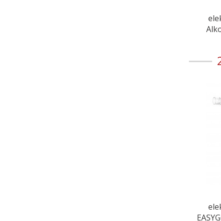
ele
Alk
ele
EASYG