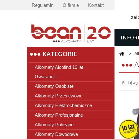
Regulamin
O firmie
Kontakt
zal
INFOR
KATEGORIE
>
Al
A
Alkomaty Alcofind 10 lat
Gwarancji
Sortuj wg
Alkomaty Osobiste
Alkomaty Przesiewowe
Alkomaty Elektrochemiczne
Alkomaty Profesjonalne
Alkomaty Policyjne
Alkomaty Dowodowe