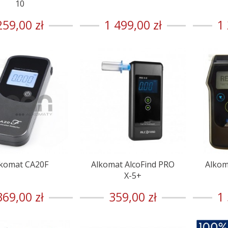
10
259,00 zł
1 499,00 zł
1 
lkomat CA20F
Alkomat AlcoFind PRO
Alkom
X-5+
369,00 zł
359,00 zł
1 