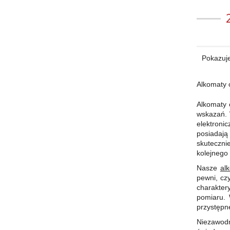
Pokazuje
Alkomaty 
Alkomaty 
wskazań. 
elektroni
posiadają
skuteczni
kolejnego
Nasze
al
pewni, cz
charakte
pomiaru. 
przystępne
Niezawodn