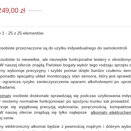
249,00 zł
 1 - 25 z 25 elementów
osobiste przeznaczone są do użytku indywidualnego do samokontroli.
osobiste to niewielkie, ale niezwykle funkcjonalne testery o określon
W naszej ofercie znajdą Państwo bogaty wybór tego rodzaju sprzętu o
czny wykonuje precyzyjny i szybki pomiar dzięki bardzo czułemu sen
 ponadto specjalny układ monitorujący stan sensora, który jest spra
e ogranicza ryzyko zanieczyszczenia oparami alkoholowymi po uprz
 badania.
komaty
osobiste doskonale sprawdzają się podczas użytkowania indywi
y możemy normalnie funkcjonować po spożyciu trunku lub prowadzić 
ryzuje się wyjątkową precyzją wykonania, poręcznością, kompakto
W naszej ofercie znajdują się tylko najlepsze
alkomaty elektroche
j cenie.
y elektroniczny alkomat będzie z pewnością mądrym i dobrym wybore