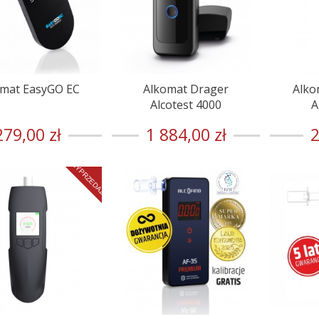
omat EasyGO EC
Alkomat Drager
Alko
Alcotest 4000
A
279,00 zł
1 884,00 zł
2
WYPRZEDAŻ!