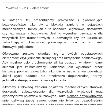
Pokazuje 1 - 2 z 2 elementów
W kategorii tej prezentujemy praktyczne i gwarantujące
bezpieczeństwo alkomaty z blokadą zapłonu w pojazdach
mechanicznych, takich jak auta osobowe, ciężarowe, dostawcze
czy też maszyny budowlane. Jest to wygodne rozwiązanie dla
wszystkich firm transportowych, budowlanych czy też kurierskich
zatrudniających kierowców poruszających się na co dzień
firmowymi pojazdami.
Oferowane zestawy składają się z dwóch podstawowych
elementów, czyli jednostki sterującej oraz urządzenia pomiarowego.
Aby możliwe było uruchomienie silnika pojazdu, w którym dany
alkomat jest zainstalowany, konieczne jest wykonanie przez
kierowcę pomiaru zawartości alkoholu w wydychanym powietrzu.
Jeżeli wynik badania nie przekracza dopuszczalnej normy,
jednostka sterująca uruchamia zapłon auta.
Alkomaty z blokadą zapłonu pojazdów mechanicznych stanowią
doskonałe zabezpieczenie dla wszystkich właścicieli oraz
dyspozytorów pojazdów służbowych. Taka
blokada antyalkoholowa
uniemożliwiają jazdę samochodem nie tylko po bezpośrednim
spożyciu alkoholu, ale także z alkoholem cząstkowym znajdującym