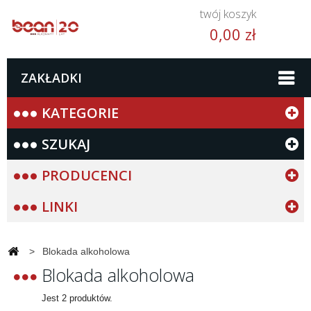
twój koszyk
0,00 zł
ZAKŁADKI
KATEGORIE
SZUKAJ
PRODUCENCI
LINKI
>
Blokada alkoholowa
Blokada alkoholowa
Jest 2 produktów.