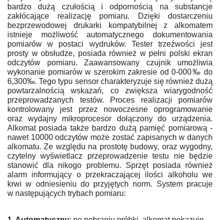
bardzo dużą czułością i odpornością na substancje
zakłócające realizację pomiaru. Dzięki dostarczeniu
bezprzewodowej drukarki kompatybilnej z alkomatem
istnieje możliwość automatycznego dokumentowania
pomiarów w postaci wydruków. Tester trzeźwości jest
prosty w obsłudze, posiada również w pełni polski ekran
odczytów pomiaru. Zaawansowany czujnik umożliwia
wykonanie pomiarów w szerokim zakresie od 0-000‰ do
6,300‰. Tego typu sensor charakteryzuje się również dużą
powtarzalnością wskazań, co zwiększa wiarygodność
przeprowadzanych testów. Proces realizacji pomiarów
kontrolowany jest przez nowoczesne oprogramowanie
oraz wydajny mikroprocesor dołączony do urządzenia.
Alkomat posiada także bardzo dużą pamięć pomiarową -
nawet 10000 odczytów może zostać zapisanych w danych
alkomatu. Ze względu na prostotę budowy, oraz wygodny,
czytelny wyświetlacz przeprowadzenie testu nie będzie
stanowić dla nikogo problemu. Sprzęt posiada również
alarm informujący o przekraczającej ilości alkoholu we
krwi w odniesieniu do przyjętych norm. System pracuje
w następujących trybach pomiaru:
1. Automatyczny
: po pobraniu próbki, alkomat pokazuje