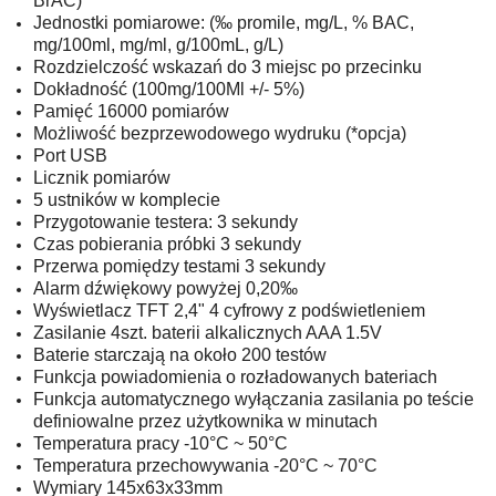
BrAC)
Jednostki pomiarowe: (‰ promile, mg/L, % BAC,
mg/100ml, mg/ml, g/100mL, g/L)
Rozdzielczość wskazań do 3 miejsc po przecinku
Dokładność (100mg/100Ml +/- 5%)
Pamięć 16000 pomiarów
Możliwość bezprzewodowego wydruku (*opcja)
Port USB
Licznik pomiarów
5 ustników w komplecie
Przygotowanie testera: 3 sekundy
Czas pobierania próbki 3 sekundy
Przerwa pomiędzy testami 3 sekundy
Alarm dźwiękowy powyżej 0,20‰
Wyświetlacz TFT 2,4" 4 cyfrowy z podświetleniem
Zasilanie 4szt. baterii alkalicznych AAA 1.5V
Baterie starczają na około 200 testów
Funkcja powiadomienia o rozładowanych bateriach
Funkcja automatycznego wyłączania zasilania po teście
definiowalne przez użytkownika w minutach
Temperatura pracy -10°C ~ 50°C
Temperatura przechowywania -20°C ~ 70°C
Wymiary 145x63x33mm