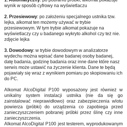
wynik w sposób cyfrowy na wyświetlaczu
2. Przesiewowy
: po założeniu specjalnego ustnika tzw.
lejka, alkomat ten możemy używać w trybie
przesiewowym. W tym trybie alkomat pokazuje na
wyświetlaczy czy u badanego wykryto alkohol czy też nie.
zdjęcie lejka
3. Dowodowy
: w trybie dowodowym w analizatorze
wydechu można wpisać dane badanej osoby badanej,
datę badania, godzinę badania oraz inne dane które nasz
serwis może ustawić na życzenie klienta. Dane te będą
pojawiały się wraz z wynikiem pomiaru po skopiowaniu ich
do PC.
Alkomat AlcoDigital P100 wyposażony jest również w
unikalny system instalacji ustnika (nie da się go
zainstalować nieprawidłowo) oraz zabezpieczenia wlotu
powierza (próbki) do urządzenia co zapobiega przed
zanieczyszczeniem pobranej próbki przez ślinę czy inne
zanieczyszczenia.
Alkomat AlcoDigital P100 jest testerem, wyprodukowanym