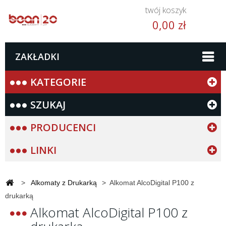
twój koszyk
0,00 zł
ZAKŁADKI
KATEGORIE
SZUKAJ
PRODUCENCI
LINKI
>
Alkomaty z Drukarką
>
Alkomat AlcoDigital P100 z
drukarką
Alkomat AlcoDigital P100 z