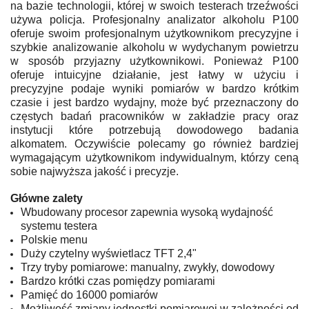
na bazie technologii, której w swoich testerach trzeźwości
używa policja. Profesjonalny analizator alkoholu P100
oferuje swoim profesjonalnym użytkownikom precyzyjne i
szybkie analizowanie alkoholu w wydychanym powietrzu
w sposób przyjazny użytkownikowi. Ponieważ P100
oferuje intuicyjne działanie, jest łatwy w użyciu i
precyzyjne podaje wyniki pomiarów w bardzo krótkim
czasie i jest bardzo wydajny, może być przeznaczony do
częstych badań pracowników w zakładzie pracy oraz
instytucji które potrzebują dowodowego badania
alkomatem. Oczywiście polecamy go również bardziej
wymagającym użytkownikom indywidualnym, którzy ceną
sobie najwyższa jakość i precyzje.
Główne zalety
Wbudowany procesor zapewnia wysoką wydajność
systemu testera
Polskie menu
Duży czytelny wyświetlacz TFT 2,4"
Trzy tryby pomiarowe: manualny, zwykły, dowodowy
Bardzo krótki czas pomiędzy pomiarami
Pamięć do 16000 pomiarów
Możliwość zmiany jednostki pomiarowej w zależności od