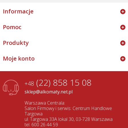
Informacje
Pomoc
Produkty
Moje konto
(22) 858 15 08
+48
sklep@alkomaty.net.pl
Warszawa Centrala:
Salon Firmowy i serwis: Centrum Handlowe
Targowa
ul. Targowa 33A lokal 30, 03-728 Warszawa
tel. 600 26 44 59