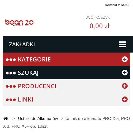
Kontakt z nami
twój koszyk
0,00 zł
ZAKŁADKI
KATEGORIE
SZUKAJ
PRODUCENCI
LINKI
>
Ustniki do Alkomatów
>
Ustnik do alkomatu PRO X 5, PRO
X 3, PRO X5+ op. 10szt