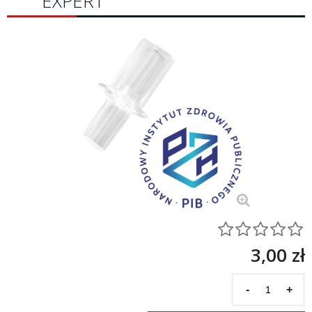
EXPERT
3,00 zł
-
+