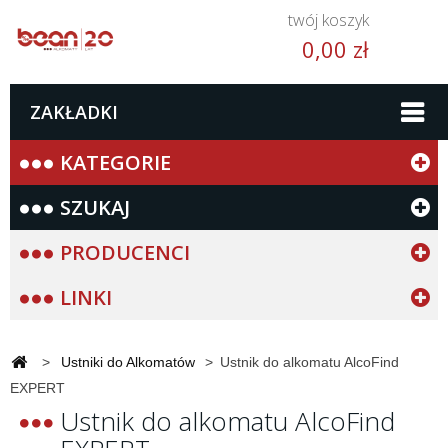
twój koszyk
0,00 zł
ZAKŁADKI
KATEGORIE
SZUKAJ
PRODUCENCI
LINKI
>
Ustniki do Alkomatów
>
Ustnik do alkomatu AlcoFind
EXPERT
Ustnik do alkomatu AlcoFind