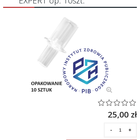
EXPERT op. 10szt.
25,00 zł
-
+