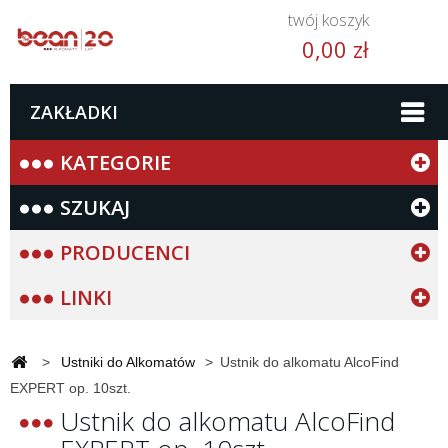
twój koszyk
0,00 zł
ZAKŁADKI
KATEGORIE
SZUKAJ
PRODUCENCI
LINKI
>
Ustniki do Alkomatów
>
Ustnik do alkomatu AlcoFind
EXPERT op. 10szt.
Ustnik do alkomatu AlcoFind