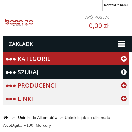
Kontakt z nami
twój koszyk
0,00 zł
ZAKŁADKI
KATEGORIE
SZUKAJ
PRODUCENCI
LINKI
>
Ustniki do Alkomatów
>
Ustnik lejek do alkomatu
AlcoDigital P100, Mercury