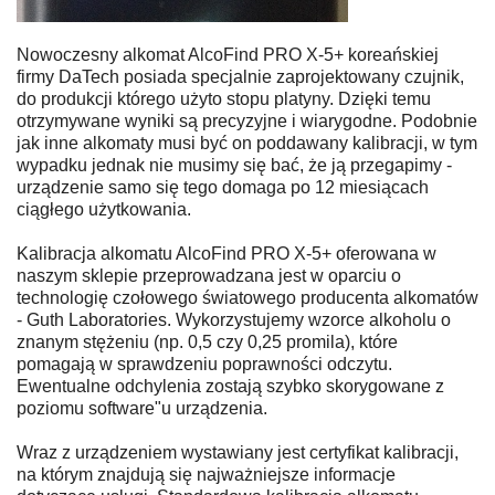
Nowoczesny alkomat AlcoFind PRO X-5+ koreańskiej
firmy DaTech posiada specjalnie zaprojektowany czujnik,
do produkcji którego użyto stopu platyny. Dzięki temu
otrzymywane wyniki są precyzyjne i wiarygodne. Podobnie
jak inne alkomaty musi być on poddawany kalibracji, w tym
wypadku jednak nie musimy się bać, że ją przegapimy -
urządzenie samo się tego domaga po 12 miesiącach
ciągłego użytkowania.
Kalibracja alkomatu AlcoFind PRO X-5+ oferowana w
naszym sklepie przeprowadzana jest w oparciu o
technologię czołowego światowego producenta alkomatów
- Guth Laboratories. Wykorzystujemy wzorce alkoholu o
znanym stężeniu (np. 0,5 czy 0,25 promila), które
pomagają w sprawdzeniu poprawności odczytu.
Ewentualne odchylenia zostają szybko skorygowane z
poziomu software"u urządzenia.
Wraz z urządzeniem wystawiany jest certyfikat kalibracji,
na którym znajdują się najważniejsze informacje