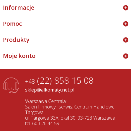
Informacje
Pomoc
Produkty
Moje konto
(22) 858 15 08
+48
sklep@alkomaty.net.pl
Warszawa Centrala:
Salon Firmowy i serwis: Centrum Handlowe
Targowa
ul. Targowa 33A lokal 30, 03-728 Warszawa
tel. 600 26 44 59