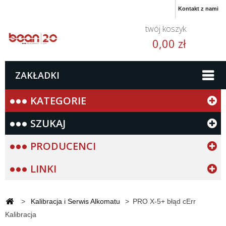
Kontakt z nami
twój koszyk
0,00 zł
ZAKŁADKI
KATEGORIE
SZUKAJ
PRODUCENCI
LINKI
>
Kalibracja i Serwis Alkomatu
>
PRO X-5+ błąd cErr
Kalibracja