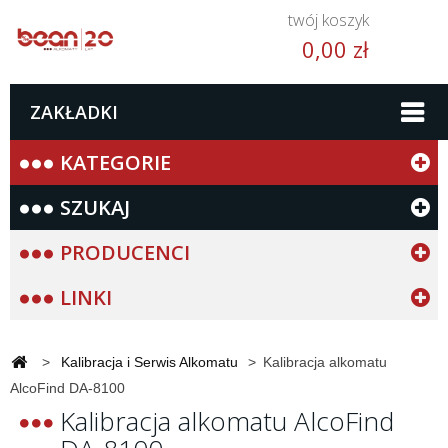
twój koszyk
0,00 zł
ZAKŁADKI
KATEGORIE
SZUKAJ
PRODUCENCI
LINKI
>
Kalibracja i Serwis Alkomatu
>
Kalibracja alkomatu
AlcoFind DA-8100
Kalibracja alkomatu AlcoFind