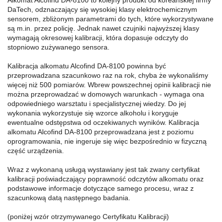
Alkomat Alcofind DA-8100 to kolejny produkt od koreańskiej firmy
DaTech, odznaczający się wysokiej klasy elektrochemicznym
sensorem, zbliżonym parametrami do tych, które wykorzystywane
są m.in. przez policję. Jednak nawet czujniki najwyższej klasy
wymagają okresowej kalibracji, która dopasuje odczyty do
stopniowo zużywanego sensora.
Kalibracja alkomatu Alcofind DA-8100 powinna być
przeprowadzana szacunkowo raz na rok, chyba że wykonaliśmy
więcej niż 500 pomiarów. Wbrew powszechnej opinii kalibracji nie
można przeprowadzać w domowych warunkach - wymaga ona
odpowiedniego warsztatu i specjalistycznej wiedzy. Do jej
wykonania wykorzystuje się wzorce alkoholu i koryguje
ewentualne odstępstwa od oczekiwanych wyników. Kalibracja
alkomatu Alcofind DA-8100 przeprowadzana jest z poziomu
oprogramowania, nie ingeruje się więc bezpośrednio w fizyczną
część urządzenia.
Wraz z wykonaną usługą wystawiany jest tak zwany certyfikat
kalibracji poświadczający poprawność odczytów alkomatu oraz
podstawowe informacje dotyczące samego procesu, wraz z
szacunkową datą następnego badania.
(poniżej wzór otrzymywanego Certyfikatu Kalibracji)