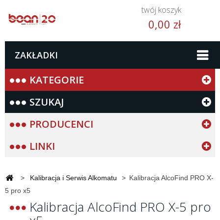
twój koszyk
0,00 zł
ZAKŁADKI
KATEGORIE
SZUKAJ
PRODUCENCI
LINKI
>
Kalibracja i Serwis Alkomatu
>
Kalibracja AlcoFind PRO X-
5 pro x5
Kalibracja AlcoFind PRO X-5 pro