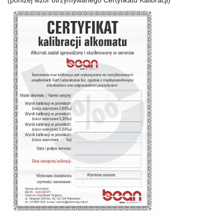
(poniżej wzór otrzymywanego Certyfikatu Kalibracji)