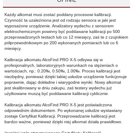
Każdy alkomat musi zostać poddany procesowi kalibracji.
Czynność ta uzależniona jest od rodzaju sensora w jaki jest
wyposażone urządzenie. Analizatory wydechu z sensorem
elektrochemicznym powinny być poddawane kalibracji po 500
przeprowadzonych testach lub co 12 miesięcy, zaś te z czujnikiem
półprzewodnikowym po 200 wykonanych pomiarach lub co 6
miesięcy.
Kalibracja alkomatu AlcoFind PRO X-5 odbywa się w
profesjonalnych, laboratoryjnych warunkach na stężeniach o
wartościach, np.: 0.20‰, 0.50‰, 1.00‰. Proces kalibracji jest
niezbędny, ponieważ dzięki takiej usłudze urządzenie funkcjonuje
poprawnie, dając dokładne i wiarygodne wyniki. Nowy alkomat
jest skalibrowany w dniu zakupu, zaś testery wydechu już
użytkowane muszą być poddawane kalibracji cyklicznie.
Kalibracja alkomatu AlcoFind PRO X-5 jest poświadczona
odpowiednim dokumentem. Po wykonanej usłudze wystawiany
zostaje Certyfikat Kalibracji. Przeprowadzanie kalibracji jest
bardzo ważne, ponieważ dzięki niej alkomat działa prawidłowo.