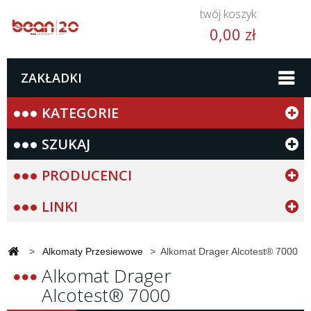
twój koszyk
0,00 zł
ZAKŁADKI
KATEGORIE
SZUKAJ
PRODUCENCI
LINKI
>
Alkomaty Przesiewowe
>
Alkomat Drager Alcotest® 7000
Alkomat Drager
Alcotest® 7000