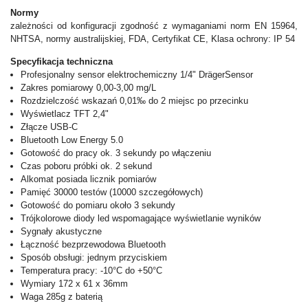
Normy
zależności od konfiguracji zgodność z wymaganiami norm EN 15964,
NHTSA, normy australijskiej, FDA, Certyfikat CE, Klasa ochrony: IP 54
Specyfikacja techniczna
Profesjonalny sensor elektrochemiczny 1/4" DrägerSensor
Zakres pomiarowy 0,00-3,00 mg/L
Rozdzielczość wskazań 0,01‰ do 2 miejsc po przecinku
Wyświetlacz TFT 2,4"
Złącze USB-C
Bluetooth Low Energy 5.0
Gotowość do pracy ok. 3 sekundy po włączeniu
Czas poboru próbki ok. 2 sekund
Alkomat posiada licznik pomiarów
Pamięć 30000 testów (10000 szczegółowych)
Gotowość do pomiaru około 3 sekundy
Trójkolorowe diody led wspomagające wyświetlanie wyników
Sygnały akustyczne
Łączność bezprzewodowa Bluetooth
Sposób obsługi: jednym przyciskiem
Temperatura pracy: -10°C do +50°C
Wymiary 172 x 61 x 36mm
Waga 285g z baterią