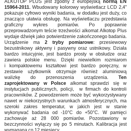
ALKOTOP PLUS jest zgodny z europejską
normą EN
15964-2011.
Wbudowany kolorowy wyświetlacz LCD 2,4”
pokazuje cyfrowo wyniki badania, w dodatku jest duży, co
znacząco ułatwia obsługę. Na wyświetlaczu przedstawia
graficzny wykres pomiarów. Po poprawnie
przeprowadzonym teście trzeźwości alkomat Alkotop Plus
wydaje dźwięk jako potwierdzenie zakończonego badania.
Urządzenie ma
2 tryby pomiarowe
: przesiewowy
bezustnikowy aktywny i pasywny oraz ustnikowy. Działa
bardzo intuicyjnie, jest bardzo prosty w obsłudze oraz
zawiera polskie menu. Dzięki niewielkim rozmiarom
i kompaktowemu kształtowi jest bardzo poręczny, w
zestawie użytkownik otrzymuje również aluminiową
walizkę do przenoszenia urządzenia.
Ten
zaprojektowany w Polsce
alkomat sprawdzi się w
instytucjach publicznych, policji, w firmach do kontroli
pracowników. Z powodzeniem może być wykorzystywany
nawet w niekorzystnych warunkach atmosferycznych, ma
szeroki zakres temperatur, w jakich jest w stanie
wykonywać badania od -10°C do +50°C. W pamięci
zachowuje aż 28 000 pomiarów. Pozostawiony w
bezczynności wyłączy się po 5 minutach. Kalibracja jest
wymagana co 12 miesięcy.