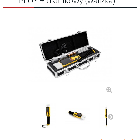
PLUS + ustnikowy (walizka)