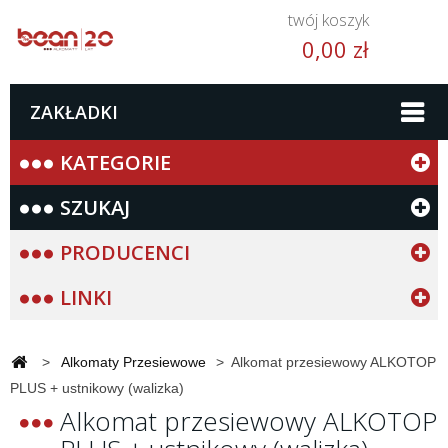
twój koszyk
0,00 zł
ZAKŁADKI
KATEGORIE
SZUKAJ
PRODUCENCI
LINKI
>
Alkomaty Przesiewowe
>
Alkomat przesiewowy ALKOTOP
PLUS + ustnikowy (walizka)
Alkomat przesiewowy ALKOTOP