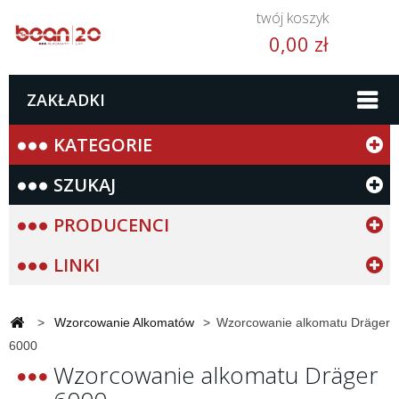
twój koszyk
0,00 zł
ZAKŁADKI
KATEGORIE
SZUKAJ
PRODUCENCI
LINKI
>
Wzorcowanie Alkomatów
>
Wzorcowanie alkomatu Dräger
6000
Wzorcowanie alkomatu Dräger