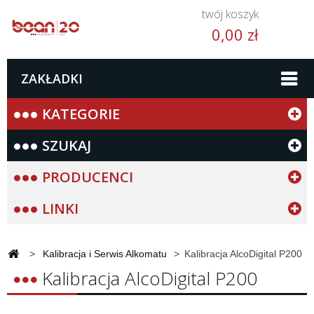
twój koszyk
0,00 zł
ZAKŁADKI
KATEGORIE
SZUKAJ
PRODUCENCI
LINKI
>
Kalibracja i Serwis Alkomatu
>
Kalibracja AlcoDigital P200
Kalibracja AlcoDigital P200