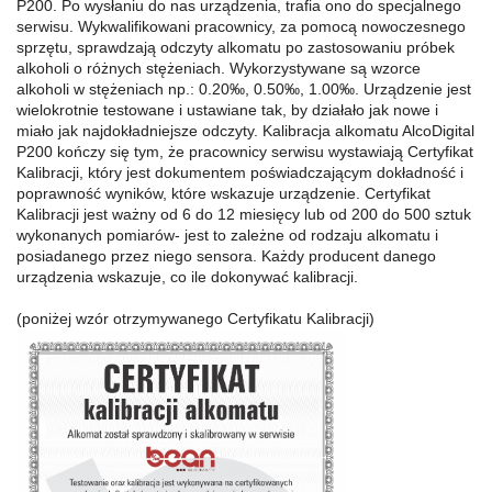
P200. Po wysłaniu do nas urządzenia, trafia ono do specjalnego
serwisu. Wykwalifikowani pracownicy, za pomocą nowoczesnego
sprzętu, sprawdzają odczyty alkomatu po zastosowaniu próbek
alkoholi o różnych stężeniach. Wykorzystywane są wzorce
alkoholi w stężeniach np.: 0.20‰, 0.50‰, 1.00‰. Urządzenie jest
wielokrotnie testowane i ustawiane tak, by działało jak nowe i
miało jak najdokładniejsze odczyty. Kalibracja alkomatu AlcoDigital
P200 kończy się tym, że pracownicy serwisu wystawiają Certyfikat
Kalibracji, który jest dokumentem poświadczającym dokładność i
poprawność wyników, które wskazuje urządzenie. Certyfikat
Kalibracji jest ważny od 6 do 12 miesięcy lub od 200 do 500 sztuk
wykonanych pomiarów- jest to zależne od rodzaju alkomatu i
posiadanego przez niego sensora. Każdy producent danego
urządzenia wskazuje, co ile dokonywać kalibracji.
(poniżej wzór otrzymywanego Certyfikatu Kalibracji)