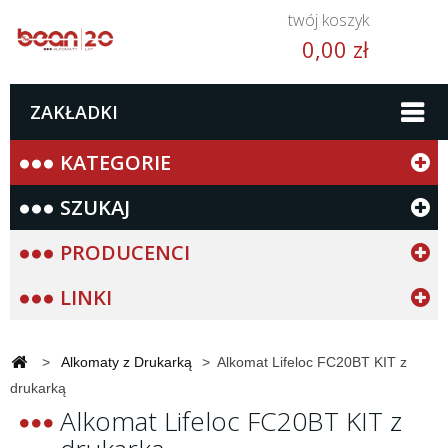
twój koszyk
0,00 zł
ZAKŁADKI
KATEGORIE
SZUKAJ
PRODUCENCI
LINKI
>
Alkomaty z Drukarką
>
Alkomat Lifeloc FC20BT KIT z
drukarką
Alkomat Lifeloc FC20BT KIT z