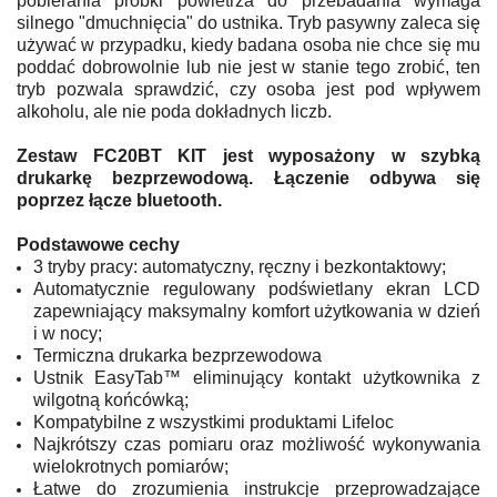
pobierania próbki powietrza do przebadania wymaga
silnego "dmuchnięcia" do ustnika. Tryb pasywny zaleca się
używać w przypadku, kiedy badana osoba nie chce się mu
poddać dobrowolnie lub nie jest w stanie tego zrobić, ten
tryb pozwala sprawdzić, czy osoba jest pod wpływem
alkoholu, ale nie poda dokładnych liczb.
Zestaw FC20BT KIT jest wyposażony w szybką
drukarkę bezprzewodową. Łączenie odbywa się
poprzez łącze bluetooth.
Podstawowe cechy
3 tryby pracy: automatyczny, ręczny i bezkontaktowy;
Automatycznie regulowany podświetlany ekran LCD
zapewniający maksymalny komfort użytkowania w dzień
i w nocy;
Termiczna drukarka bezprzewodowa
Ustnik EasyTab™ eliminujący kontakt użytkownika z
wilgotną końcówką;
Kompatybilne z wszystkimi produktami Lifeloc
Najkrótszy czas pomiaru oraz możliwość wykonywania
wielokrotnych pomiarów;
Łatwe do zrozumienia instrukcje przeprowadzające