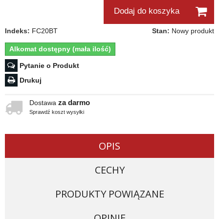
Dodaj do koszyka
Indeks:
FC20BT
Stan:
Nowy produkt
Alkomat dostępny (mała ilość)
Pytanie o Produkt
Drukuj
za darmo
Dostawa
Sprawdź koszt wysyłki
OPIS
CECHY
PRODUKTY POWIĄZANE
OPINIE