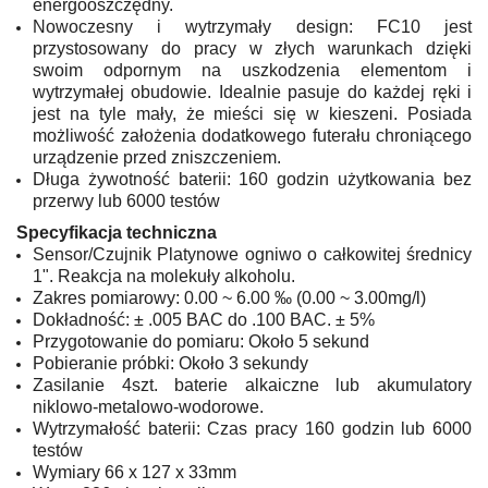
energooszczędny.
Nowoczesny i wytrzymały design: FC10 jest
przystosowany do pracy w złych warunkach dzięki
swoim odpornym na uszkodzenia elementom i
wytrzymałej obudowie. Idealnie pasuje do każdej ręki i
jest na tyle mały, że mieści się w kieszeni. Posiada
możliwość założenia dodatkowego futerału chroniącego
urządzenie przed zniszczeniem.
Długa żywotność baterii: 160 godzin użytkowania bez
przerwy lub 6000 testów
Specyfikacja techniczna
Sensor/Czujnik Platynowe ogniwo o całkowitej średnicy
1". Reakcja na molekuły alkoholu.
Zakres pomiarowy: 0.00 ~ 6.00 ‰ (0.00 ~ 3.00mg/l)
Dokładność: ± .005 BAC do .100 BAC. ± 5%
Przygotowanie do pomiaru: Około 5 sekund
Pobieranie próbki: Około 3 sekundy
Zasilanie 4szt. baterie alkaiczne lub akumulatory
niklowo-metalowo-wodorowe.
Wytrzymałość baterii: Czas pracy 160 godzin lub 6000
testów
Wymiary 66 x 127 x 33mm