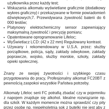
użytkownika przez każdy test;
Wskazania alkomatu wyświetlane graficznie (dodatkowy
wykres graficzny) i przekazywane w formie powiadomień
dźwiękowych;7. Przewidywana żywotność baterii do 6
000 testów;
Platynowy elektrochemiczny sensor zapewniający
maksymalną żywotność i precyzję pomiaru;
Opatentowane oprogramowanie Lifeloc;
WyŚwietlacz LCD: (42 x 22 mm) Regulowany kontrast.
Używany i rekomendowany w U.S.A. przez: służby
porządkowe, policja, sądy, zakłady odwykowe, zakłady
poprawcze, wojsko, służby morskie, szkoły, zakłady
opieki społecznej.
Znany ze swojej żywotności i szybkiego czasu
przygotowania do pracy, Profesjonalny alkomat FC20BT z
pewnością zaspokoi wszystkie Państwa potrzeby.
Alkomaty Lifeloc serii FC potrafią zbadać czy w pojemniku
z napojem znajduje się alkohol. Idealne rozwiązanie np.
dla szkół. W każdym momencie można sprawdzić czy pity
przez osobę np. niepełnoletnią sok z butelki nie jest aby z