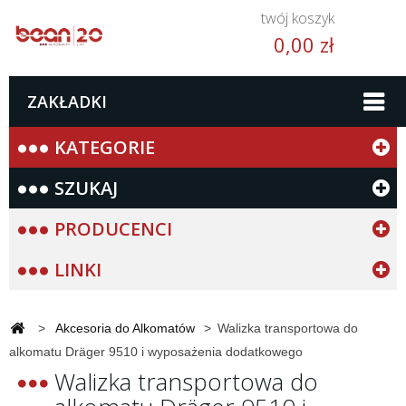
twój koszyk
0,00 zł
ZAKŁADKI
KATEGORIE
SZUKAJ
PRODUCENCI
LINKI
>
Akcesoria do Alkomatów
>
Walizka transportowa do
alkomatu Dräger 9510 i wyposażenia dodatkowego
Walizka transportowa do